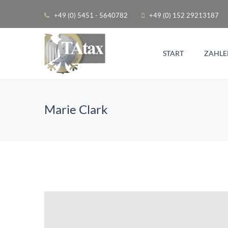
+49 (0) 5451 - 5640782
+49 (0) 152 29213187
START
ZAHLE
Marie Clark