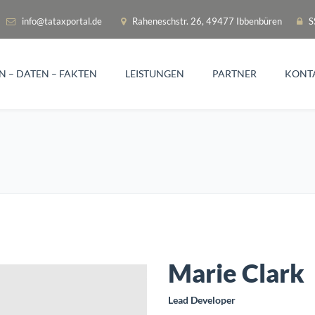
info@tataxportal.de
Raheneschstr. 26, 49477 Ibbenbüren
SS
N – DATEN – FAKTEN
LEISTUNGEN
PARTNER
KONT
Marie Clark
Lead Developer