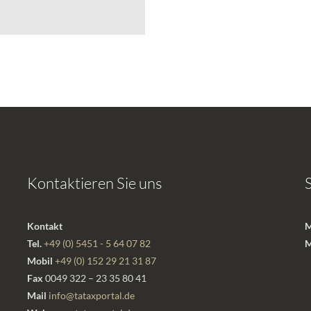
Kontaktieren Sie uns
Kontakt
M
Tel.
+49 (0) 5451 - 5 64 07 82
M
Mobil
+49 (0) 152 29 21 31 87
Fax
0049 322 – 23 35 80 41
Mail
info@tataxportal.de