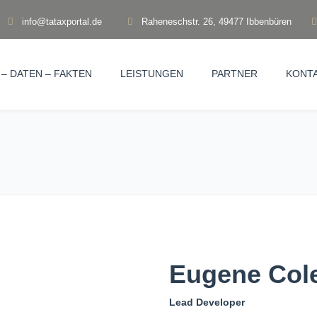
info@tataxportal.de
Raheneschstr. 26, 49477 Ibbenbüren
– DATEN – FAKTEN
LEISTUNGEN
PARTNER
KONT
Eugene Col
Lead Developer