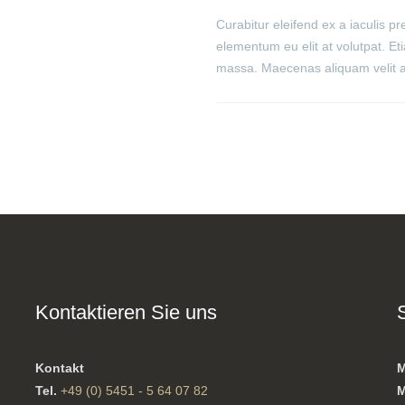
Curabitur eleifend ex a iaculis p
elementum eu elit at volutpat. Eti
massa. Maecenas aliquam velit at
Kontaktieren Sie uns
Kontakt
M
Tel.
+49 (0) 5451 - 5 64 07 82
M