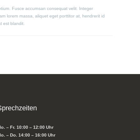
retium. Fusce accumsan consequat velit. Integer
am lorem massa, aliquet eget porttitor at, hendrerit id
 est blandit.
Sprechzeiten
o. – Fr. 10:00 – 12:00 Uhr
o. – Do. 14:00 – 16:00 Uhr