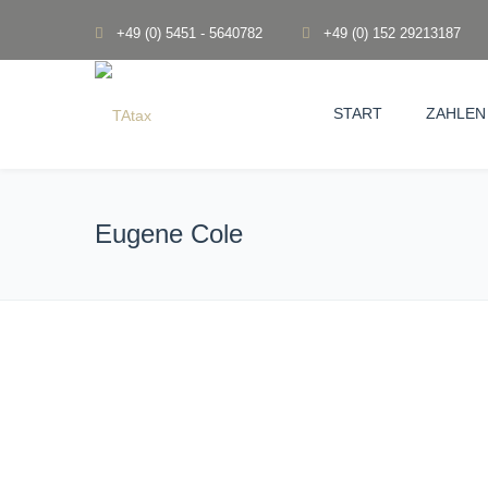
+49 (0) 5451 - 5640782
+49 (0) 152 29213187
START
ZAHLEN 
Eugene Cole